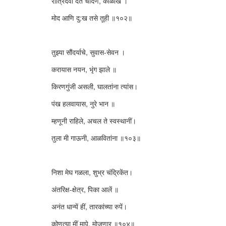
रात्रिदेवी देते चांदणे, काळोख ।
मोद आणि दु:ख तसे तूही ॥१०२॥
तुझ्या सौंदर्याचे, सुवास-सेवन ।
करायास नयन, भृंग झाले ॥
किरणगुंजी असली, घालतांना त्यांस।
पंख हलवायास, नुरे भान ॥
म्हणूनी राहिले, अचल ते स्वस्थानीं।
तुला मी गाऊनी, आळवितांना ॥१०३॥
निशा मेघ गळला, शुभ्र चंद्रिकेंत।
अंतरिक्ष-क्षेत्र, पिका आलें ॥
अनंत धान्यें हीं, तारकांच्या रुपें।
कोणत्या मीं मापे, मोजणार ॥१०४॥