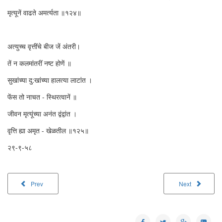
मृत्यूनें वाढते अमर्त्यता ॥१२४॥
अत्युच्च वृत्तींचे बीज जें अंतरी।
तें न कलमांतरीं नष्ट होणें ॥
सुखांच्या दु:खांच्या हालत्या लाटांत ।
फेंस तो नाचत - स्थिरत्वानें ॥
जीवन मृत्यूंच्या अनंत द्वंद्वांत ।
वृत्ति ह्या अमृत - खेळतील ॥१२५॥
२९-९-५८
Prev
Next