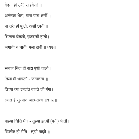
वेदना ही उरीं, साहवेना! ॥
अनंतता भेटो, याच याच क्षणीं ।
ना तरी ही फुटो, अशी छाती ॥
शिलाच घेतली, एकदांची हातीं।
जगाची न नाती, मला ठावी ॥११७॥
समाज निंदा ही सदा ऐशी चालो।
तिला मीं भाळलो - जन्मतांच ॥
तिच्या त्या शब्दांत वाहते जी गंगा।
त्यांत हें सुस्नात आत्मतत्त्व ॥११८॥
माझ्या चित्ति धीर - तुझ्या हृदयीं (मनी) भीती।
विपरीत ही रीति - तुझी माझी ॥