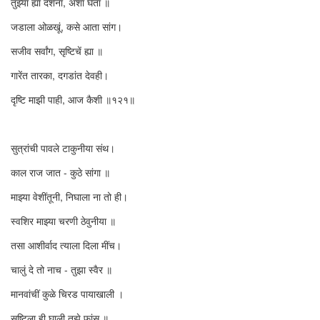
तुझ्या ह्या दर्शना, अशा घेतां ॥
जडाला ओळखूं, कसे आता सांग।
सजीव सर्वांग, सृष्टिचें ह्या ॥
गारेंत तारका, दगडांत देवही।
दृष्टि माझी पाही, आज कैशी ॥१२१॥
सुत्रांची पावले टाकुनीया संथ।
काल राज जात - कुठे सांगा ॥
माझ्या वेशींतूनी, निघाला ना तो ही।
स्वशिर माझ्या चरणी ठेवुनीया ॥
तसा आशीर्वाद त्याला दिला मींच।
चालुं दे तो नाच - तुझा स्वैर ॥
मानवांचीं कुळे चिरड पायाखाली ।
सृष्टिला ही घाली तुझे फांस ॥