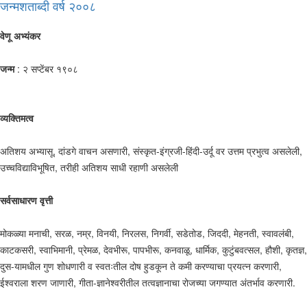
जन्मशताब्दी वर्ष २००८
वेणू अभ्यंकर
जन्म
: २ सप्टेंबर १९०८
व्यक्तिमत्व
अतिशय अभ्यासू, दांडगे वाचन असणारी, संस्कृत-इंग्रजी-हिंदी-उर्दू वर उत्तम प्रभुत्व असलेली,
उच्चविद्याविभूषित, तरीही अतिशय साधी रहाणी असलेली
सर्वसाधारण वृत्ती
मोकळ्या मनाची, सरळ, नम्र, विनयी, निरलस, निगर्वी, सडेतोड, जिददी, मेहनती, स्वावलंबी,
काटकसरी, स्वाभिमानी, प्रेमळ, देवभीरू, पापभीरू, कनवाळू, धार्मिक, कुटुंबवत्सल, हौशी, कृतज्ञ,
दुस-यामधील गुण शोधणारी व स्वतःतील दोष हुडकून ते कमी करण्याचा प्रयत्न करणारी,
ईश्वराला शरण जाणारी, गीता-ज्ञानेश्वरीतील तत्वज्ञानाचा रोजच्या जगण्यात अंतर्भाव करणारी.