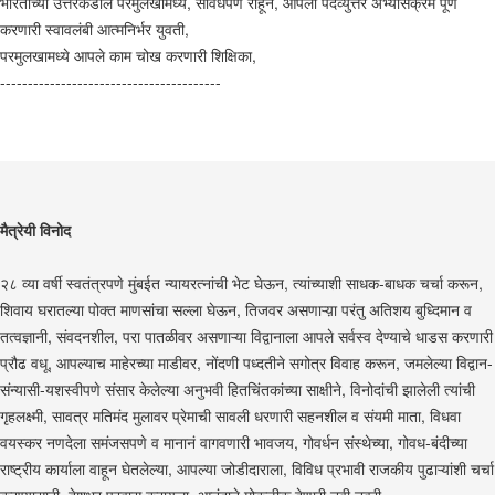
भारताच्या उत्तरेकडील परमुलखामध्ये, सावधपणे राहून, आपला पदव्युत्तर अभ्यासक्रम पूर्ण
करणारी स्वावलंबी आत्मनिर्भर युवती,
परमुलखामध्ये आपले काम चोख करणारी शिक्षिका,
----------------------------------------
मैत्रेयी विनोद
२८ व्या वर्षी स्वतंत्रपणे मुंबईत न्यायरत्नांची भेट घेऊन, त्यांच्याशी साधक-बाधक चर्चा करून,
शिवाय घरातल्या पोक्त माणसांचा सल्ला घेऊन, तिजवर असणाऱ्य़ा परंतु अतिशय बुध्दिमान व
तत्वज्ञानी, संवदनशील, परा पातळीवर असणाऱ्या विद्वानाला आपले सर्वस्व देण्याचे धाडस करणारी
प्रौढ वधू, आपल्याच माहेरच्या माडीवर, नोंदणी पध्दतीने सगोत्र विवाह करून, जमलेल्या विद्वान-
संन्यासी-यशस्वीपणे संसार केलेल्या अनुभवी हितचिंतकांच्या साक्षीने, विनोदांची झालेली त्यांची
गृहलक्ष्मी, सावत्र मतिमंद मुलावर प्रेमाची सावली धरणारी सहनशील व संयमी माता, विधवा
वयस्कर नणदेला समंजसपणे व मानानं वागवणारी भावजय, गोवर्धन संस्थेच्या, गोवध-बंदीच्या
राष्ट्रीय कार्याला वाहून घेतलेल्या, आपल्या जोडीदाराला, विविध प्रभावी राजकीय पुढाऱ्यांशी चर्चा