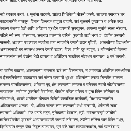
करण्यासाठी, देशभर प्रवास करायला, आनंदाने मोकळीक देणारी नवी नवरी.
सर्व घरकाम करणे, ६ मुलांना वाढवणे, शाळेत शिक्षिकेची नोकरी करणे, आपल्या पगारावर घर
काटकसरीने चालवून, शिवाय शिल्लक बाजुला टाकणे, सर्व कुळधर्म-कुळाचार व अनेक व्रत-
वैकल्य वेळच्या वेळी आणि अतिशय श्रध्देने करणारी सुपरवुमन, आपल्या मुलांचे सोळा संस्कार,
पहिले सर्व सण- बोरनहाण, संक्रांत-हलव्याचे दागिने, फुलांची वाडी भरणं इ. हौशीनं करणारी
माऊली, अडल्या-पडल्याला मदतीचा हात सहजतेने देणारी उदार गृहिणी, ओळखीच्या विद्यार्थ्यांना
अभ्यासासाठी घर उपलब्ध करून देणारी उदारा, विश्व-शांति-दूत म्हणून, ६ महिन्यांसाठी गेलेल्या
न्यायरत्नांना सर्व देशांना भेटी द्यायला व अतिंद्रिय शक्तींवर संशोधन करायला, ३ वर्षे लागली.
या कठीण काळात, आसपासच्या माणसांचे खरे रूप दिसल्यावर, न डगमगता आंतरिक सामर्थ्याच्या
व ईश्वरनिष्ठेच्या पाठबळावर सर्व संसार करणारी धुरंधर, वडिलांच्या कडक शिस्तीत बालपण-
तारूण्य घालविल्यानंतर, अतिशय मृदू अंतःकरणाच्या समंजस व परिपक्व न्यायी जोडीदाराच्या
सहवासात, सर्वांगानं फुललेली विवाहिता, गोवर्धन महिला परिषद व पुना विमेन कौन्सिल या
संस्थांमध्ये, आपले आजीवन योगदान दिलेली सामाजिक कार्यकर्ती, शिक्षणखात्यातील
अधिकाऱ्याचा अन्याय, ही, अधिक चांगले काम करण्याची संधी मानणारी, धैर्यशाली शाळा-
तपासणी-अधिकारी, रोज पहाटे उठून, नृसिंहाच्या देवळात, श्री. गणेशशास्त्री जोशींची
ज्ञानेश्वरीवरील प्रवचने अभ्यासण्यासाठी जाणारी हरिभक्त, ट्रेनिंग कॉलेज फॉर विमेन मधून,
प्रिन्सिपॉल म्हणून सेवा-निवृत्त झाल्यावर, पुणॆ बहिःशाल व्याख्यानमालेत, सर्व खानदेशभर,