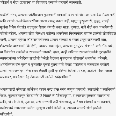
"गीतार्थ व गीता-तत्वज्ञान" या विषयावर प्रवचने करणारी व्याख्याती.
चाळीशी नंतर, आपल्या जोडीदाराला गुरूस्थानी मानणारी व त्याची सेवा करायला वेळ मिळत नाही
आणि त्यांची अ-लौकिक प्रतिभा आपण समजू शकत नाही, म्हणून हुरहुरणारी, मुमुक्षू, पाचही
मुलांना विविध क्षेत्रांत पदव्युत्तर शिक्षण देणारी सबल माता, पुण्यात, भली मोठी कार चालविणारी
पहिली महिला, आपल्या लोक-विलक्षण पतीच्या आकस्मित निधनानंतर घायाळ झालेली शोकविव्हल
पत्नी, आपल्या प्रेमळ जोडीदाराबरोबरचा आपला सहवास व संवाद अपुरा राहिल्याची खंत,
शेवटपर्यंत बाळगणारी विरहिणी, वाढत्या महागाईला, आपल्या तुटपुंज्या पेन्शनने कसे तोंड द्यावे,
या विवंचनेत पडलेली व सायकलने जाणारी, वृध्दा, काही नास्तिक समाजकंटकांनी दुष्टबुध्दीने
न्यायरत्नांच्या अतिंद्रिय शक्तीची केलेली विटंबना मुकाट्यानं सोसणारी क्षमाशील, पतिमागे,
अमेरिकेतील दोन मुलगे व पुण्यातील दुसरी मुलगी यांचे विवाह पाहिलेली व नातवंडांत रमलेली
आजी, न्यायरत्नांप्रमाणेच शक्य तेव्हढी पृथ्वी-प्रदक्षिणा केलेली पर्यटक, अखेरचे दिवस जवळ
आल्यावर, मायदेशात देह ठेवण्यासाठी आलेली स्वदेशाभिमानी.
आपल्यासाठी कोणाला आर्थिक व देहाचे कष्ट होऊ नयेत म्हणून जपणारी, स्वावलंबी व स्वाभिमानी
पेशंट, सुरुवातीपासून शेवटपर्यंत जे मिळाले ती "ईश्वरकृपा", व त्याबद्दल कृतज्ञता बाळगणारी,
आणि, जे सोसले ते, प्रारब्ध, असे मानणारी खरी गीताभ्यासू, अतिशय शांतपणे व समाधानाने,
परमेश्वराचे नामस्मरण करीत, मृत्यूला सामोरं गेलेली, व, अवघ्या जन्माचे सोनं झालेली,
भक्तियोगी.