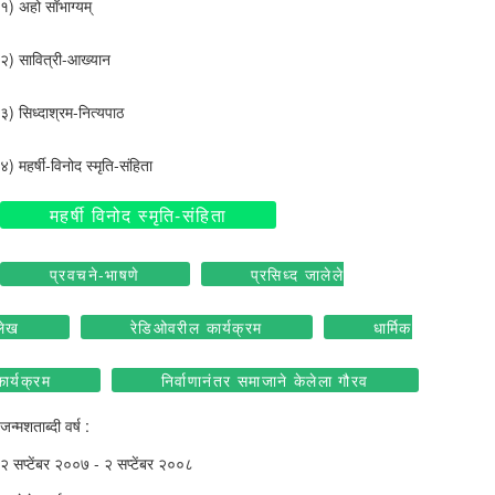
१) अहो सॉभाग्यम्
२) सावित्री-आख्यान
३) सिध्दाश्रम-नित्यपाठ
४) महर्षी-विनोद स्मृति-संहिता
महर्षी विनोद स्मृति-संहिता
प्रवचने-भाषणे
प्रसिध्द जालेले
लेख
रेडिओवरील कार्यक्रम
धार्मिक
कार्यक्रम
निर्वाणानंतर समाजाने केलेला गौरव
जन्मशताब्दी वर्ष :
२ सप्टेंबर २००७ - २ सप्टेंबर २००८