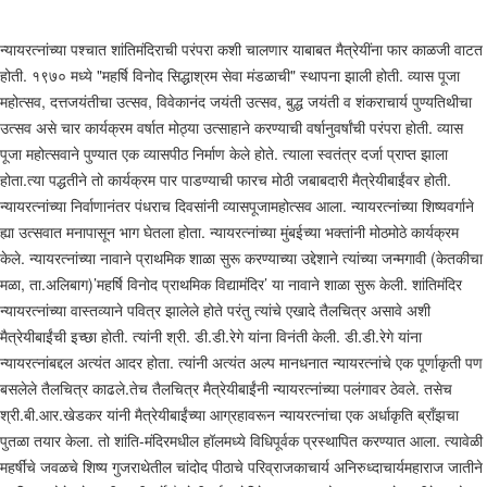
न्यायरत्नांच्या पश्चात शांतिमंदिराची परंपरा कशी चालणार याबाबत मैत्रेयींना फार काळजी वाटत
होती. १९७० मध्ये "महर्षि विनोद सिद्धाश्रम सेवा मंडळाची" स्थापना झाली होती. व्यास पूजा
महोत्सव, दत्तजयंतीचा उत्सव, विवेकानंद जयंती उत्सव, बुद्ध जयंती व शंकराचार्य पुण्यतिथीचा
उत्सव असे चार कार्यक्रम वर्षात मोठ्या उत्साहाने करण्याची वर्षानुवर्षांची परंपरा होती. व्यास
पूजा महोत्सवाने पुण्यात एक व्यासपीठ निर्माण केले होते. त्याला स्वतंत्र दर्जा प्राप्त झाला
होता.त्या पद्धतीने तो कार्यक्रम पार पाडण्याची फारच मोठी जबाबदारी मैत्रेयीबाईंवर होती.
न्यायरत्नांच्या निर्वाणानंतर पंधराच दिवसांनी व्यासपूजामहोत्सव आला. न्यायरत्नांच्या शिष्यवर्गाने
ह्या उत्सवात मनापासून भाग घेतला होता. न्यायरत्नांच्या मुंबईच्या भक्तांनी मोठमोठे कार्यक्रम
केले. न्यायरत्नांच्या नावाने प्राथमिक शाळा सुरू करण्याच्या उद्देशाने त्यांच्या जन्मगावी (केतकीचा
मळा, ता.अलिबाग)’महर्षि विनोद प्राथमिक विद्यामंदिर’ या नावाने शाळा सुरू केली. शांतिमंदिर
न्यायरत्नांच्या वास्तव्याने पवित्र झालेले होते परंतु त्यांचे एखादे तैलचित्र असावे अशी
मैत्रेयीबाईंची इच्छा होती. त्यांनी श्री. डी.डी.रेगे यांना विनंती केली. डी.डी.रेगे यांना
न्यायरत्नांबद्दल अत्यंत आदर होता. त्यांनी अत्यंत अल्प मानधनात न्यायरत्नांचे एक पूर्णाकृती पण
बसलेले तैलचित्र काढले.तेच तैलचित्र मैत्रेयीबाईंनी न्यायरत्नांच्या पलंगावर ठेवले. तसेच
श्री.बी.आर.खेडकर यांनी मैत्रेयीबाईंच्या आग्रहावरून न्यायरत्नांचा एक अर्धाकृति ब्रॉंझचा
पुतळा तयार केला. तो शांति-मंदिरमधील हॉलमध्ये विधिपूर्वक प्रस्थापित करण्यात आला. त्यावेळी
महर्षींचे जवळचे शिष्य गुजराथेतील चांदोद पीठाचे परिव्राजकाचार्य अनिरुध्दाचार्यमहाराज जातीने