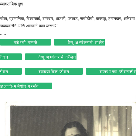
व्यावसायिक गुण
चोख, प्रामाणिक, विश्वासार्ह, बाणेदार, धाडसी, परखड, सचोटीची, कष्टाळू, इमानदार, अतिशय
जबाबदारीने आणि आनंदाने काम करणारी
.....
माहेरची माणसे
वेणू अभ्यंकरांचे शालेय
जीवन
वेणू अभ्यंकरांचे कॉलेज
जीवन
व्यावसायिक जीवन
बालपणच्या जीवनाती
महत्वाचे-मजेशीर प्रसंग