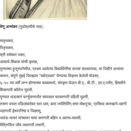
वेणू अभ्यंकर
(पूर्वाश्रमीचे नाव):
मातृभकत,
पितृभकत,
श्री रामेश्वर भक्त,
आचार्य-शिक्षक यांची कृतज्ञ,
पुण्याच्या हुजुरपागेतील, प्रथम आलेल्या विद्यार्थिनींचा वारसा चालवायचा, या जिद्दीने अभ्यास
करून, संपूर्ण मुंबई जिल्ह्यात "सर्वप्रथम" येण्याचा विक्रम केलेली षोडशा,
६-१० व्या वर्षी लग्न होण्याच्या काळामध्ये, संस्कृत घेऊन बी.ए., बी.टी., एम.ए.पर्यंत, हिमतीने
शिकणारी कॉलेज युवती,
पुण्यात धाडसानं फर्ग्युसनपर्यंत सायकल चालवणारी पहिली युवती,
तरूण वयात वडिलांबरोबर चार धाम, बारा ज्योतिर्लिंग,सप्त मोक्षपुऱ्य़ा, प्रसिध्द कारखाने-खाणी
पहाणारी ईश्वरनिष्ठ व जिज्ञासू,
भावंड-भाचरं यांच्यावर माया करणारी बहिण व आत्या-मावशी,
मैत्रिणींवर जीव लावणारी तरूणी,