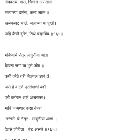
विकारांचा वास, चित्तांत असतांना।
सत्याच्या दर्शना, कसा जाऊं ॥
खळबळाट चाले, जलाच्या या पृष्ठीं।
पाहि कैसी दृष्टि, तिथे चंद्रबिंब ॥१६४॥
भविष्याचे नेत्र लावुनीया आता।
देखता जगा या भुले जीव ॥
कधी कोठे तरी मिळषल व्हावे तें।
असे हे वाटते प्रतिक्षणी का? ॥
परी वर्तमान आहे अजरामर।
भावि जन्मणार कसा केव्हा ॥
‘नन्तरी’ चे नेत्र - लावुनीया आतां ।
देतसे जीविता - वेड असले ॥१६५॥
०२-०९-१९५८