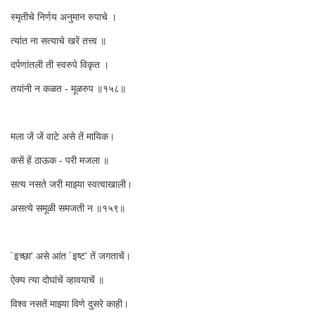
स्मृतीचे निर्णय अनुमान रुपाचे ।
त्यांत ना सत्याचे खरें तत्त्व ॥
दर्पणांतली ती स्वरुपे विकृत ।
तयांनी न कळत - मूळरुप ॥१५८॥
मला जें जें वाटे असे तें मायिक।
कसें हें ठाऊक - परी मजला ॥
सत्य नसते जरी माझ्या स्वत्वाखाली।
असत्ये समूळी समजती न ॥१५९॥
`इच्छा' असे आंत `इष्ट' तें जगताचें।
ऐक्य त्या दोघांचें व्हावयाचें ॥
विश्व नसतें माझ्या विणे दुसरे काही।