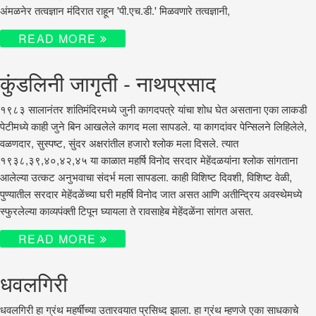
अंमळनेर तत्वज्ञान मंदिरात राहून 'पी.एच.डी.' मिळवणारे तत्वज्ञानी,
READ MORE
कुंडलिनी जागृती - नाथप्रसाद
१९८३ सालानंतर शांतिमंदिरमध्ये जुनी कागदपत्रे यांचा शोध घेत असताना एका लाकडी
पेटीमध्ये काही जुने बिन आखलेले कागद मला सापडले. या कागदांवर पेन्सिलने लिहिलेले,
वळणदार, सुस्पष्ट, सुंदर अक्षरांतील हजारो श्लोक मला दिसले. त्यात
१९३८,३९,४०,४२,४५ या काळात महर्षि विनोद सरदार मेहेंदळयांना श्लोक सांगताना
आलेल्या उत्कट अनुभवाचा संदर्भ मला सापडला. काही विशिष्ट दिवशी, विशिष्ट वेळी,
पुण्यातील सरदार मेहेंदळेंच्या घरी महर्षि विनोद जात असत आणि अतीन्द्रिय अवस्थेमध्ये
स्फुरलेल्या काव्यपंक्ती टिपून घ्यायला ते रावसाहेब मेहेंदळेंना सांगत असत.
READ MORE
धवलगिरी
धवलगिरी हा ग्रंथ महर्षींच्या उतारवयात प्रसिध्द झाला. हा ग्रंथ म्हणजे एका साधकाचे