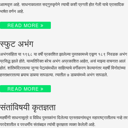
आत्मवृत्त आहे. साधनाकालात सद्‌गुरुकृपेने त्याची कशी प्रगती होत गेली याचे प्रासादिक
भाषेत वर्णन आहे.
READ MORE
स्फुट अभंग
अभंगसंहिता या १९६८ या वर्षी प्रकाशित झालेल्या पुस्तकामध्ये एकूण १८९ निवडक अभंग
प्रसिद्ध झाले होते. याव्यतिरिक्त बरेच अभंग अप्रकाशित आहेत, असं माझ्या वाचनात आलं
होतं. शांतिमंदिरातल्या जुन्या पेटार्‍यांमधील साहित्याचे वर्गीकरण केल्यानंतर महर्षी विनोदांच्या
हस्ताक्षरातल्या बर्‍याच डायर्‍या सापडल्या. त्यातील ७ डायर्‍यांमध्ये अभंग सापडले.
READ MORE
संतांविषयी कृतज्ञता
महर्षींनी साधनासूत्रे व विविध पुस्तकांना दिलेल्या प्रस्तावनांमधून महाराष्ट्रातीलच नव्हे तर
परदेशातील व परधर्मीय संतांबद्दल त्यांची कृतज्ञता व्यक्त केलेली आहे.